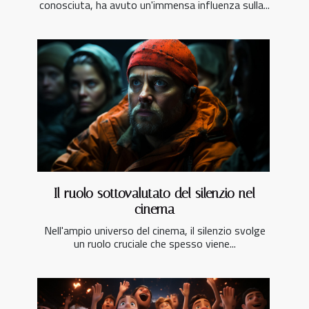
conosciuta, ha avuto un'immensa influenza sulla...
Il ruolo sottovalutato del silenzio nel
cinema
Nell'ampio universo del cinema, il silenzio svolge
un ruolo cruciale che spesso viene...