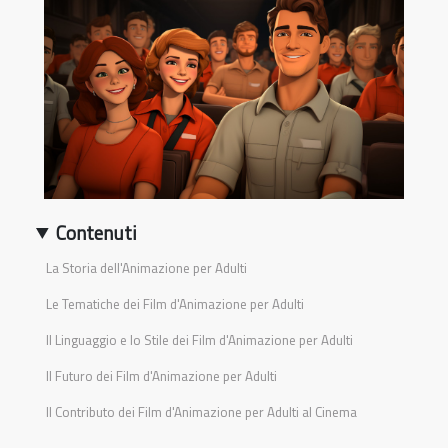
Contenuti
La Storia dell'Animazione per Adulti
Le Tematiche dei Film d'Animazione per Adulti
Il Linguaggio e lo Stile dei Film d'Animazione per Adulti
Il Futuro dei Film d'Animazione per Adulti
Il Contributo dei Film d'Animazione per Adulti al Cinema