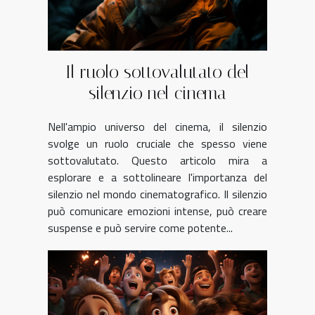
Il ruolo sottovalutato del
silenzio nel cinema
Nell'ampio universo del cinema, il silenzio
svolge un ruolo cruciale che spesso viene
sottovalutato. Questo articolo mira a
esplorare e a sottolineare l'importanza del
silenzio nel mondo cinematografico. Il silenzio
può comunicare emozioni intense, può creare
suspense e può servire come potente...