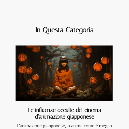
In Questa Categoria
Le influenze occulte del cinema
d'animazione giapponese
L'animazione giapponese, o anime come è meglio