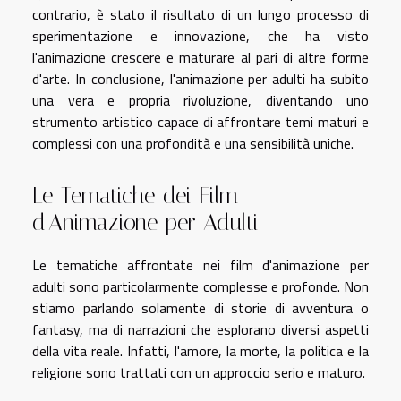
contrario, è stato il risultato di un lungo processo di
sperimentazione e innovazione, che ha visto
l'animazione crescere e maturare al pari di altre forme
d'arte. In conclusione, l'animazione per adulti ha subito
una vera e propria rivoluzione, diventando uno
strumento artistico capace di affrontare temi maturi e
complessi con una profondità e una sensibilità uniche.
Le Tematiche dei Film
d'Animazione per Adulti
Le tematiche affrontate nei film d'animazione per
adulti sono particolarmente complesse e profonde. Non
stiamo parlando solamente di storie di avventura o
fantasy, ma di narrazioni che esplorano diversi aspetti
della vita reale. Infatti, l'amore, la morte, la politica e la
religione sono trattati con un approccio serio e maturo.