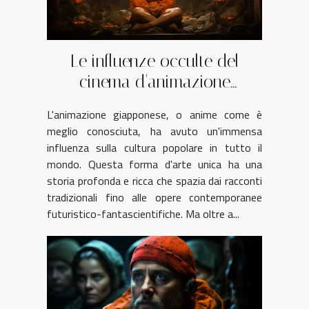
Le influenze occulte del
cinema d'animazione
giapponese
L'animazione giapponese, o anime come è
meglio conosciuta, ha avuto un'immensa
influenza sulla cultura popolare in tutto il
mondo. Questa forma d'arte unica ha una
storia profonda e ricca che spazia dai racconti
tradizionali fino alle opere contemporanee
futuristico-fantascientifiche. Ma oltre a...