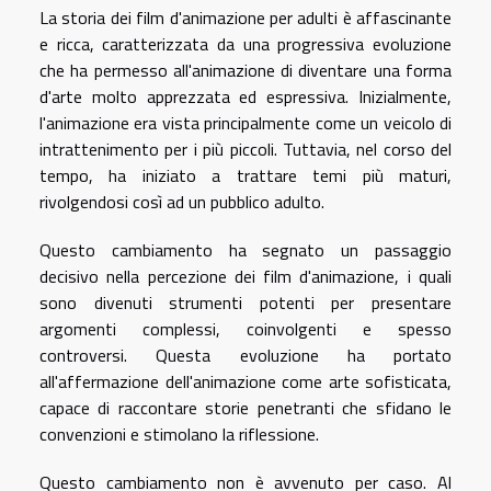
La storia dei film d'animazione per adulti è affascinante
e ricca, caratterizzata da una progressiva evoluzione
che ha permesso all'animazione di diventare una forma
d'arte molto apprezzata ed espressiva. Inizialmente,
l'animazione era vista principalmente come un veicolo di
intrattenimento per i più piccoli. Tuttavia, nel corso del
tempo, ha iniziato a trattare temi più maturi,
rivolgendosi così ad un pubblico adulto.
Questo cambiamento ha segnato un passaggio
decisivo nella percezione dei film d'animazione, i quali
sono divenuti strumenti potenti per presentare
argomenti complessi, coinvolgenti e spesso
controversi. Questa evoluzione ha portato
all'affermazione dell'animazione come arte sofisticata,
capace di raccontare storie penetranti che sfidano le
convenzioni e stimolano la riflessione.
Questo cambiamento non è avvenuto per caso. Al