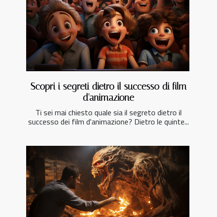
Scopri i segreti dietro il successo di film
d'animazione
Ti sei mai chiesto quale sia il segreto dietro il
successo dei film d'animazione? Dietro le quinte...